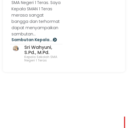
SMA Negeri 1 Teras. Saya
Kepala SMAN 1 Teras
merasa sangat
bangga dan terhormat
dapat menyampaikan
sambutan...
Sambutan Kepala...
Sri Wahyuni,
S.Pd., M.Pd.
Kepala Sekolah SMA
Negeri 1 Teras
SELEKSI PENERIMAAN MURID BARU (SPMB) SMA
NEGERI 1 TERAS TAHUN PELAJARAN 2026/2027