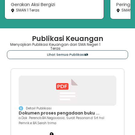
Gerakan Aksi Bergizi
Peringa
SMAN 1 Teras
SMAN 1
Publikasi Keuangan
Menyajikan Publikasi Keuangan dari SMA Negeri 1
Teras
Lihat Semua Publikasi
Detail Publikasi
Dokumen proses pengadaan buku ...
a.Dok .Perencb.BA.Negosiasic. Surat Pesanan.d Srt hsl
Pemrik.e BA.Serah trima
Lihat
Unduh