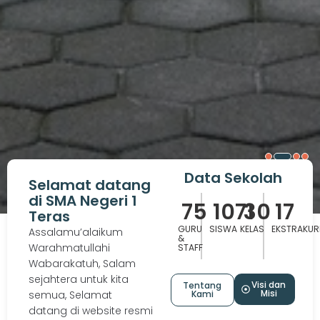
Data Sekolah
Selamat datang
di SMA Negeri 1
75
1071
30
17
Teras
GURU
SISWA
KELAS
EKSTRAKUR
Assalamu’alaikum
&
Warahmatullahi
STAFF
Wabarakatuh, Salam
sejahtera untuk kita
Visi dan
Tentang
Misi
semua, Selamat
Kami
datang di website resmi