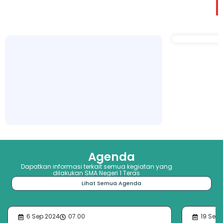
19 May 2026
Berita Terbaru
Agenda
Dapatkan informasi terkait semua kegiatan yang
dilakukan SMA Negeri 1 Teras
Lihat Semua Agenda
6 Sep 2024
07.00
19 Sep