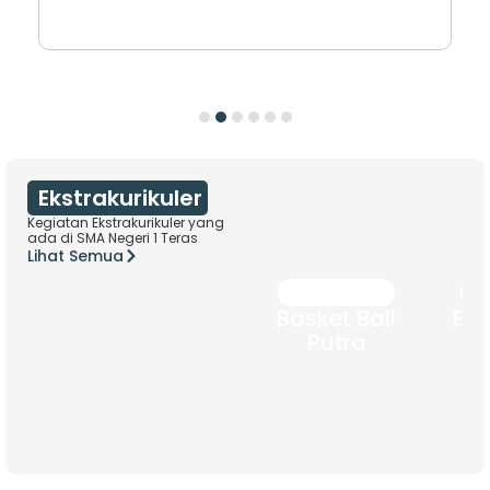
Ekstrakurikuler
Kegiatan Ekstrakurikuler yang
ada di SMA Negeri 1 Teras
Lihat Semua
Ekstrakurikuler
Ek
Basket Ball
Eng
Putra