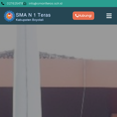
027625478
info@sman1teras.sch.id
Hubungi