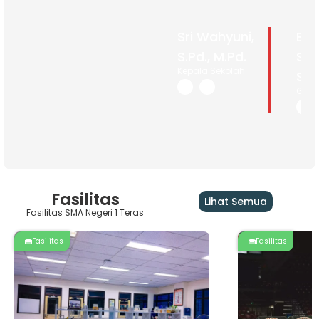
Sri Wahyuni,
Bin
S.Pd., M.Pd.
Sap
Kepala Sekolah
S.P
Guru
Fasilitas
Lihat Semua
Fasilitas SMA Negeri 1 Teras
Fasilitas
Fasilitas