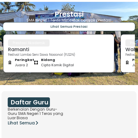
Prestasi
SMA Negeri 1 Teras Mencetak banyak prestasi
Lihat Semua Prestasi
Prestasi Akademik
Pres
Ramanti
Wahy
Festival Lomba Seni Siswa Nasional (FLS2N)
Festiva
Peringkat
Bidang
Pe
Juara 2
Cipta Komik Digital
Jua
Daftar Guru
Berkenalan Dengan Guru-
Guru SMA Negeri 1 Teras yang
Luar Biasa
Lihat Semua