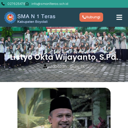
027625478
info@sman1teras.sch.id
Hubungi
Beranda
Listyo Okta Wijayanto, S.Pd.
Listyo Okta Wijayanto, S.Pd.
Jabatan : Guru BK