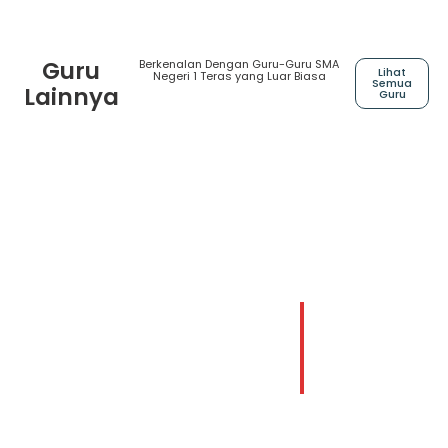
Guru
Berkenalan Dengan Guru-Guru SMA
Lihat
Negeri 1 Teras yang Luar Biasa
Semua
Lainnya
Guru
Edy Purwanto, S.Pd.
Wahyudhi, S
Guru Matematika
Guru Bahasa Ja