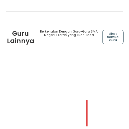
Guru
Berkenalan Dengan Guru-Guru SMA
Lihat
Negeri 1 Teras yang Luar Biasa
Semua
Lainnya
Guru
Edy Purwanto, S.Pd.
Wahyudhi, S
Guru Matematika
Guru Bahasa Ja