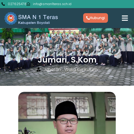
027625478
info@sman1teras.sch.id
Hubungi
Beranda
Jumari, S.Kom
Jumari, S.Kom
Jabatan : Waka Kurikulum