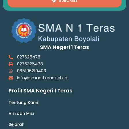
SUBCRIBE
SMA Negeri 1 Teras
027625478
0276325478
085196210403
info@sman1teras.sch.id
Profil SMA Negeri 1 Teras
Tentang Kami
Visi dan Misi
Sejarah