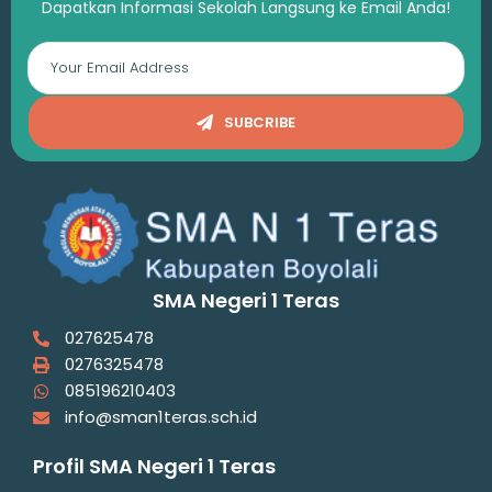
Dapatkan Informasi Sekolah Langsung ke Email Anda!
SUBCRIBE
SMA Negeri 1 Teras
027625478
0276325478
085196210403
info@sman1teras.sch.id
Profil SMA Negeri 1 Teras