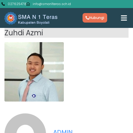
027625478
info@sman1teras.sch.id
Hubungi
Zuhdi Azmi
ADMIN