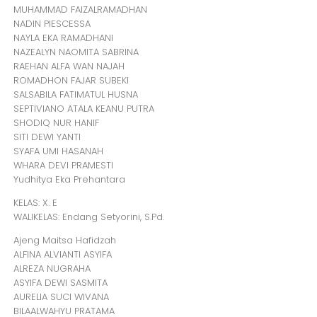
MUHAMMAD FAIZALRAMADHAN
NADIN PIESCESSA
NAYLA EKA RAMADHANI
NAZEALYN NAOMITA SABRINA
RAEHAN ALFA WAN NAJAH
ROMADHON FAJAR SUBEKI
SALSABILA FATIMATUL HUSNA
SEPTIVIANO ATALA KEANU PUTRA
SHODIQ NUR HANIF
SITI DEWI YANTI
SYAFA UMI HASANAH
WHARA DEVI PRAMESTI
Yudhitya Eka Prehantara
KELAS: X. E
WALIKELAS: Endang Setyorini, S.Pd.
Ajeng Maitsa Hafidzah
ALFINA ALVIANTI ASYIFA
ALREZA NUGRAHA
ASYIFA DEWI SASMITA
AURELIA SUCI WIVANA
BILAALWAHYU PRATAMA