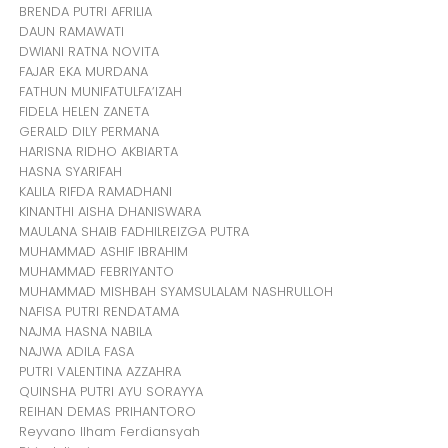
BRENDA PUTRI AFRILIA
DAUN RAMAWATI
DWIANI RATNA NOVITA
FAJAR EKA MURDANA
FATHUN MUNIFATULFA’IZAH
FIDELA HELEN ZANETA
GERALD DILY PERMANA
HARISNA RIDHO AKBIARTA
HASNA SYARIFAH
KALILA RIFDA RAMADHANI
KINANTHI AISHA DHANISWARA
MAULANA SHAIB FADHILREIZGA PUTRA
MUHAMMAD ASHIF IBRAHIM
MUHAMMAD FEBRIYANTO
MUHAMMAD MISHBAH SYAMSULALAM NASHRULLOH
NAFISA PUTRI RENDATAMA
NAJMA HASNA NABILA
NAJWA ADILA FASA
PUTRI VALENTINA AZZAHRA
QUINSHA PUTRI AYU SORAYYA
REIHAN DEMAS PRIHANTORO
Reyvano Ilham Ferdiansyah