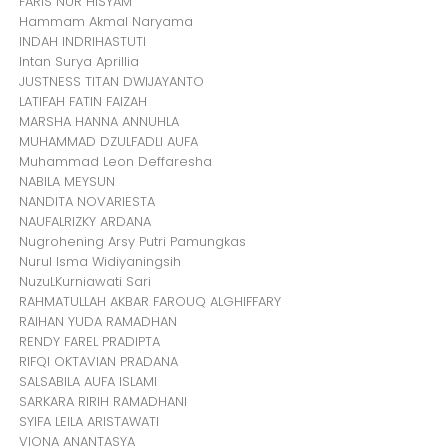
FARIS NUR HISYAM
Hammam Akmal Naryama
INDAH INDRIHASTUTI
Intan Surya Aprillia
JUSTNESS TITAN DWIJAYANTO
LATIFAH FATIN FAIZAH
MARSHA HANNA ANNUHLA
MUHAMMAD DZULFADLI AUFA
Muhammad Leon Deffaresha
NABILA MEYSUN
NANDITA NOVARIESTA
NAUFALRIZKY ARDANA
Nugrohening Arsy Putri Pamungkas
Nurul Isma Widiyaningsih
NuzuLKurniawati Sari
RAHMATULLAH AKBAR FAROUQ ALGHIFFARY
RAIHAN YUDA RAMADHAN
RENDY FAREL PRADIPTA
RIFQI OKTAVIAN PRADANA
SALSABILA AUFA ISLAMI
SARKARA RIRIH RAMADHANI
SYIFA LEILA ARISTAWATI
VIONA ANANTASYA