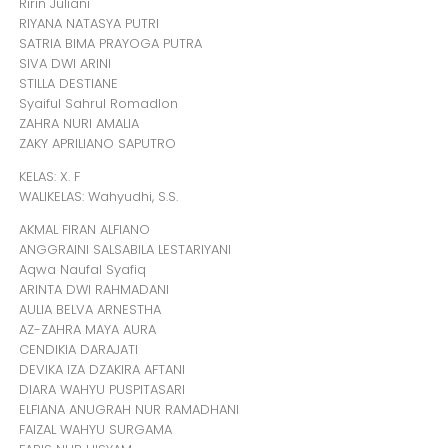
Ririn Juliani
RIYANA NATASYA PUTRI
SATRIA BIMA PRAYOGA PUTRA
SIVA DWI ARINI
STILLA DESTIANE
Syaiful Sahrul Romadlon
ZAHRA NURI AMALIA
ZAKY APRILIANO SAPUTRO
KELAS: X. F
WALIKELAS: Wahyudhi, S.S.
AKMAL FIRAN ALFIANO
ANGGRAINI SALSABILA LESTARIYANI
Aqwa Naufal Syafiq
ARINTA DWI RAHMADANI
AULIA BELVA ARNESTHA
AZ-ZAHRA MAYA AURA
CENDIKIA DARAJATI
DEVIKA IZA DZAKIRA AFTANI
DIARA WAHYU PUSPITASARI
ELFIANA ANUGRAH NUR RAMADHANI
FAIZAL WAHYU SURGAMA