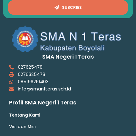
SUBCRIBE
SMA Negeri 1 Teras
027625478
0276325478
085196210403
info@sman1teras.sch.id
Profil SMA Negeri 1 Teras
Tentang Kami
Visi dan Misi