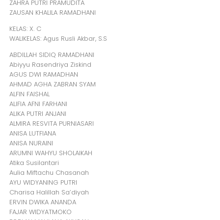
ZAHRA PUTRI PRAMUDITA
ZAUSAN KHALILA RAMADHANI
KELAS: X. C
WALIKELAS: Agus Rusli Akbar, S.S
ABDILLAH SIDIQ RAMADHANI
Abiyyu Rasendriya Ziskind
AGUS DWI RAMADHAN
AHMAD AGHA ZABRAN SYAM
ALFIN FAISHAL
ALIFIA AFNI FARHANI
ALIKA PUTRI ANJANI
ALMIRA RESVITA PURNIASARI
ANISA LUTFIANA
ANISA NURAINI
ARUMNI WAHYU SHOLAIKAH
Atika Susilantari
Aulia Miftachu Chasanah
AYU WIDYANING PUTRI
Charisa Halillah Sa’diyah
ERVIN DWIKA ANANDA
FAJAR WIDYATMOKO