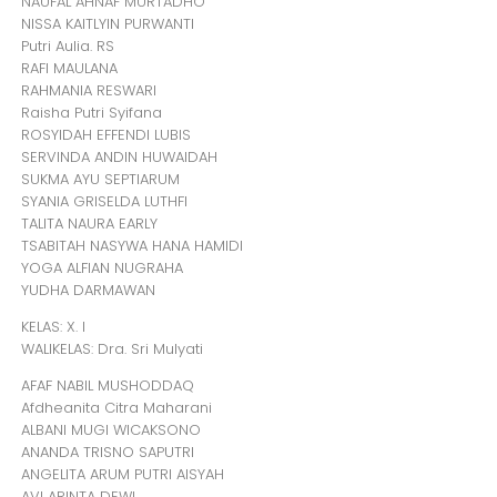
NAUFAL AHNAF MURTADHO
NISSA KAITLYIN PURWANTI
Putri Aulia. RS
RAFI MAULANA
RAHMANIA RESWARI
Raisha Putri Syifana
ROSYIDAH EFFENDI LUBIS
SERVINDA ANDIN HUWAIDAH
SUKMA AYU SEPTIARUM
SYANIA GRISELDA LUTHFI
TALITA NAURA EARLY
TSABITAH NASYWA HANA HAMIDI
YOGA ALFIAN NUGRAHA
YUDHA DARMAWAN
KELAS: X. I
WALIKELAS: Dra. Sri Mulyati
AFAF NABIL MUSHODDAQ
Afdheanita Citra Maharani
ALBANI MUGI WICAKSONO
ANANDA TRISNO SAPUTRI
ANGELITA ARUM PUTRI AISYAH
AVI ARINTA DEWI