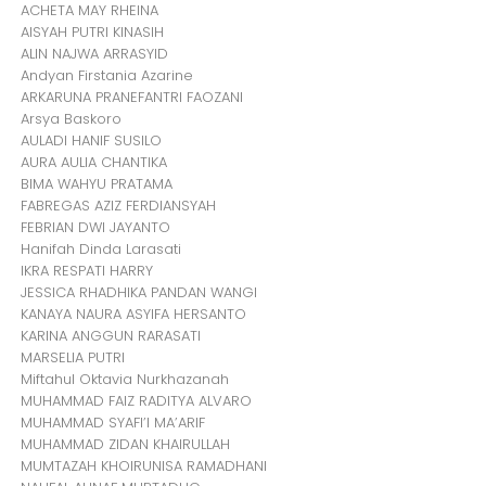
ACHETA MAY RHEINA
AISYAH PUTRI KINASIH
ALIN NAJWA ARRASYID
Andyan Firstania Azarine
ARKARUNA PRANEFANTRI FAOZANI
Arsya Baskoro
AULADI HANIF SUSILO
AURA AULIA CHANTIKA
BIMA WAHYU PRATAMA
FABREGAS AZIZ FERDIANSYAH
FEBRIAN DWI JAYANTO
Hanifah Dinda Larasati
IKRA RESPATI HARRY
JESSICA RHADHIKA PANDAN WANGI
KANAYA NAURA ASYIFA HERSANTO
KARINA ANGGUN RARASATI
MARSELIA PUTRI
Miftahul Oktavia Nurkhazanah
MUHAMMAD FAIZ RADITYA ALVARO
MUHAMMAD SYAFI’I MA’ARIF
MUHAMMAD ZIDAN KHAIRULLAH
MUMTAZAH KHOIRUNISA RAMADHANI