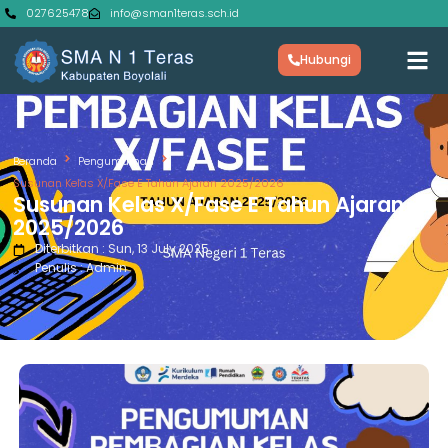
027625478
info@sman1teras.sch.id
Hubungi
Beranda
Pengumuman
Susunan Kelas X/Fase E Tahun Ajaran 2025/2026
Susunan Kelas X/Fase E Tahun Ajaran
2025/2026
Diterbitkan : Sun, 13 July 2025
Penulis : Admin