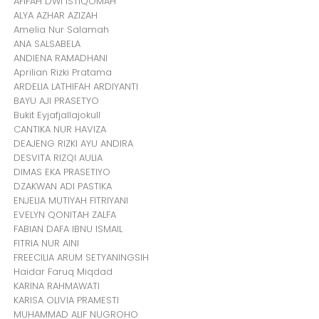
AFIFAH DWI ISTIQOMAH
ALYA AZHAR AZIZAH
Amelia Nur Salamah
ANA SALSABELA
ANDIENA RAMADHANI
Aprilian Rizki Pratama
ARDELIA LATHIFAH ARDIYANTI
BAYU AJI PRASETYO
Bukit Eyjafjallajokull
CANTIKA NUR HAVIZA
DEAJENG RIZKI AYU ANDIRA
DESVITA RIZQI AULIA
DIMAS EKA PRASETIYO
DZAKWAN ADI PASTIKA
ENJELIA MUTIYAH FITRIYANI
EVELYN QONITAH ZALFA
FABIAN DAFA IBNU ISMAIL
FITRIA NUR AINI
FREECILIA ARUM SETYANINGSIH
Haidar Faruq Miqdad
KARINA RAHMAWATI
KARISA OLIVIA PRAMESTI
MUHAMMAD ALIF NUGROHO