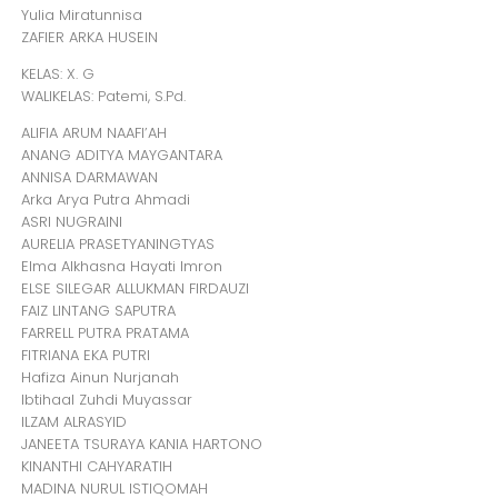
Yulia Miratunnisa
ZAFIER ARKA HUSEIN
KELAS: X. G
WALIKELAS: Patemi, S.Pd.
ALIFIA ARUM NAAFI’AH
ANANG ADITYA MAYGANTARA
ANNISA DARMAWAN
Arka Arya Putra Ahmadi
ASRI NUGRAINI
AURELIA PRASETYANINGTYAS
Elma Alkhasna Hayati Imron
ELSE SILEGAR ALLUKMAN FIRDAUZI
FAIZ LINTANG SAPUTRA
FARRELL PUTRA PRATAMA
FITRIANA EKA PUTRI
Hafiza Ainun Nurjanah
Ibtihaal Zuhdi Muyassar
ILZAM ALRASYID
JANEETA TSURAYA KANIA HARTONO
KINANTHI CAHYARATIH
MADINA NURUL ISTIQOMAH