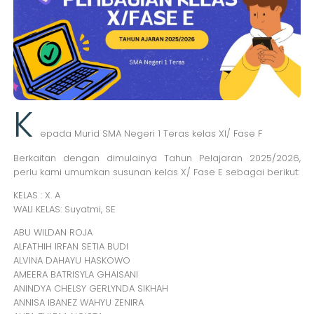
K
epada Murid SMA Negeri 1 Teras kelas XI/ Fase F
Berkaitan dengan dimulainya Tahun Pelajaran 2025/2026,
perlu kami umumkan susunan kelas X/ Fase E sebagai berikut:
KELAS : X. A
WALI KELAS: Suyatmi, SE
ABU WILDAN ROJA
ALFATHIH IRFAN SETIA BUDI
ALVINA DAHAYU HASKOWO
AMEERA BATRISYLA GHAISANI
ANINDYA CHELSY GERLYNDA SIKHAH
ANNISA IBANEZ WAHYU ZENIRA