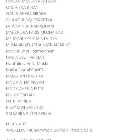
FORLAN MAULANA AKHSAN
GALIH EXA RIFIAN
GANIS SHAFA KIRANA
GILANG RISQI PRASETYA
LATISYA NUR RAMADHANI
MAHENDRA FARIS MUZHAFFAR
MEISYA RIZKY YUSINTA DEVI
MUHAMMAD ATHA NAEK ALFARUQ
Nabila Shofi Ramadhani
NABILYUSUF AMMAR
Naufaline Aufa Makki
NIARA EKA APRIANTI
NIMAS AYU KARTIKA
NINDA ATHA AISYAH
NINDY AVRILIA PUTRI
NINIK HIDAYAH
PUTRI APRILIA
RIZKY DWI SAPUTRA
SALSABILA PUTRI APRILIA
KELAS: X. D
WALIKELAS: Muhammad Burhan Ikhsan, S.Pd.