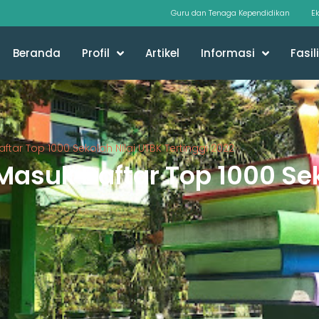
Guru dan Tenaga Kependidikan
Ek
Beranda
Profil
Artikel
Informasi
Fasil
ftar Top 1000 Sekolah Nilai UTBK Tertinggi 2022
Masuk Daftar Top 1000 Sek