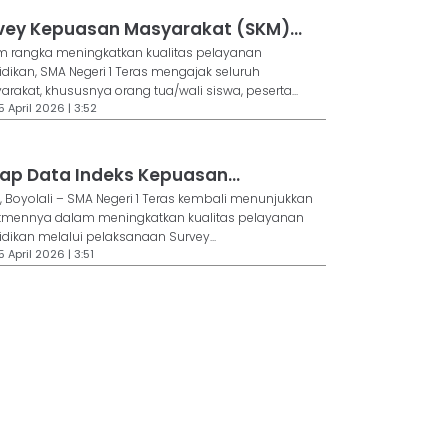
vey Kepuasan Masyarakat (SKM)...
m rangka meningkatkan kualitas pelayanan
dikan, SMA Negeri 1 Teras mengajak seluruh
rakat, khususnya orang tua/wali siswa, peserta...
5 April 2026 | 3:52
ap Data Indeks Kepuasan...
, Boyolali – SMA Negeri 1 Teras kembali menunjukkan
tmennya dalam meningkatkan kualitas pelayanan
dikan melalui pelaksanaan Survey...
5 April 2026 | 3:51