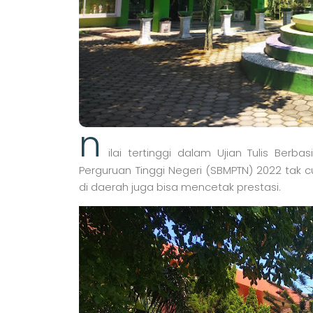
n
ilai tertinggi dalam Ujian Tulis Ber
Perguruan Tinggi Negeri (SBMPTN) 2022 tak c
di daerah juga bisa mencetak prestasi.