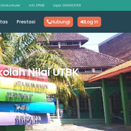
strakurikuler
Info SPMB
Lapor SMANSATER
itas
Prestasi
Hubungi
Log in
olah Nilai UTBK