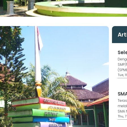
Art
Sel
Denga
SMP/M
(SPMB
Tue, 
SMA
Teras
melak
SMA N
Thu, 