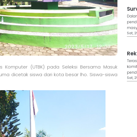
Sur
Dala
pendi
masya
Sat, 2
Rek
Teras
basis Komputer (UTBK) pada Seleksi Bersama Masuk
komi
pendi
uma dicetak siswa dari kota besar lho. Siswa-siswa
Sat, 2