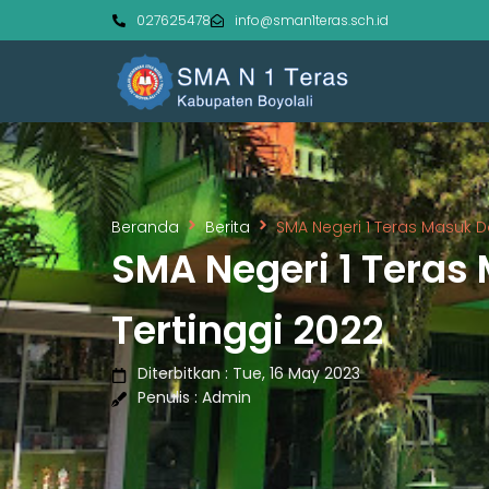
027625478
info@sman1teras.sch.id
Beranda
Berita
SMA Negeri 1 Teras Masuk Da
SMA Negeri 1 Teras 
Tertinggi 2022
Diterbitkan : Tue, 16 May 2023
Penulis : Admin