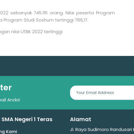
022 sebanyak 745.115 orang. Nilai peserta Program
ta Program Studi Soshum tertinggi 786,17.
gan nilai UTBK 2022 tertinggi
ter
ail Anda!
l SMA Negeri 1 Teras
Alamat
Jl. Raya Sudimoro Randusari 
ng Kami