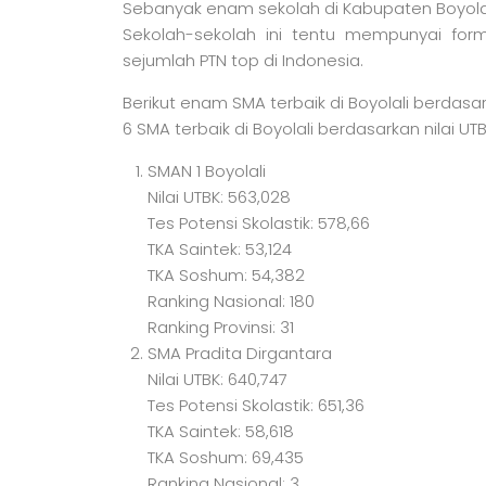
Sebanyak enam sekolah di Kabupaten Boyolali i
Sekolah-sekolah ini tentu mempunyai form
sejumlah PTN top di Indonesia.
Berikut enam SMA terbaik di Boyolali berdasar
6 SMA terbaik di Boyolali berdasarkan nilai UT
SMAN 1 Boyolali
Nilai UTBK: 563,028
Tes Potensi Skolastik: 578,66
TKA Saintek: 53,124
TKA Soshum: 54,382
Ranking Nasional: 180
Ranking Provinsi: 31
SMA Pradita Dirgantara
Nilai UTBK: 640,747
Tes Potensi Skolastik: 651,36
TKA Saintek: 58,618
TKA Soshum: 69,435
Ranking Nasional: 3