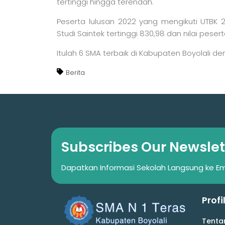
tertinggi hingga terendah.
Peserta lulusan 2022 yang mengikuti UTBK 2
Studi Saintek tertinggi 830,98 dan nilai peser
Itulah 6 SMA terbaik di Kabupaten Boyolali den
Berita
Subscribes Our Newslet
Dapatkan Informasi Sekolah Langsung ke Em
Profi
Tenta