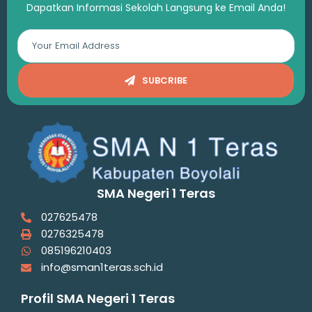
Dapatkan Informasi Sekolah Langsung ke Email Anda!
SUBCRIBE
SMA Negeri 1 Teras
027625478
0276325478
085196210403
info@sman1teras.sch.id
Profil SMA Negeri 1 Teras