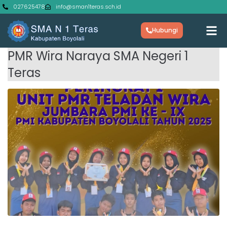
027625478
info@sman1teras.sch.id
Hubungi
PMR Wira Naraya SMA Negeri 1
Teras