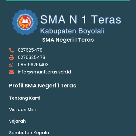
SMA Negeri 1 Teras
027625478
0276325478
085196210403
info@sman1teras.sch.id
Profil SMA Negeri 1 Teras
Tentang Kami
Visi dan Misi
Sejarah
Sambutan Kepala