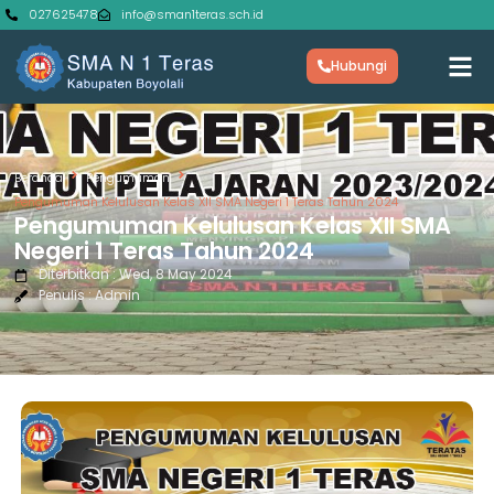
027625478
info@sman1teras.sch.id
Hubungi
Beranda
Pengumuman
Pengumuman Kelulusan Kelas XII SMA Negeri 1 Teras Tahun 2024
Pengumuman Kelulusan Kelas XII SMA
Negeri 1 Teras Tahun 2024
Diterbitkan : Wed, 8 May 2024
Penulis : Admin