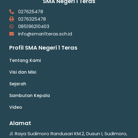
SMA Negeri 1 Teras
027625478
0276325478
085196210403
info@sman1teras.sch.id
Profil SMA Negeri 1 Teras
Tentang Kami
Visi dan Misi
Sejarah
Sambutan Kepala
Video
Alamat
Jl. Raya Sudimoro Randusari KM.2, Dusun I, Sudimoro,