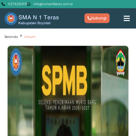
027625478
info@sman1teras.sch.id
Hubungi
Beranda
Umum